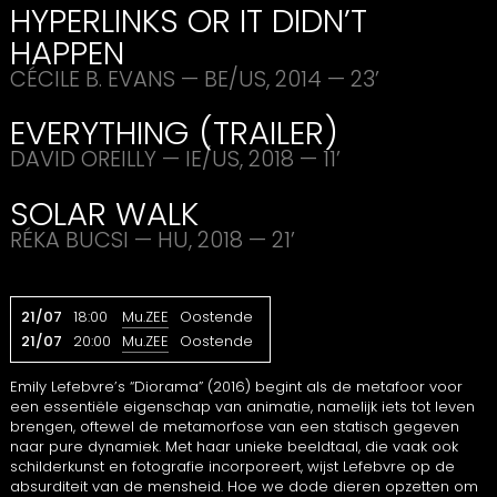
HYPERLINKS
OR IT
DIDN
’T
HAPPEN
CÉCILE
B.
EVANS
— BE/US, 2014 — 23’
EVERYTHING
(
TRAILER
)
DAVID
OREILLY
— IE/US, 2018 — 11’
SOLAR
WALK
RÉKA
BUCSI
— HU, 2018 — 21’
21/07
18:00
Mu.ZEE
Oostende
21/07
20:00
Mu.ZEE
Oostende
Emily Lefebvre’s “Diorama” (2016) begint als de metafoor voor
een essentiële eigenschap van animatie, namelijk iets tot leven
brengen, oftewel de metamorfose van een statisch gegeven
naar pure dynamiek. Met haar unieke beeldtaal, die vaak ook
schilderkunst en fotografie incorporeert, wijst Lefebvre op de
absurditeit van de mensheid. Hoe we dode dieren opzetten om