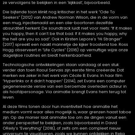
ze vervolgens te bekijken in een ‘kijkkast’, bijvoorbeeld.
Die bijtende toon klinkt nog kritischer in het werk “Ode To
Seekers” (2012) van Andrew Norman Wilson, die in de vorm van
een mug, injectienaald en een olie-boortoren dezelfde
absurditeit herkent. De soundtrack luidt niet voor niets: “If it makes
you happy, then it can’t be that bad. If it makes you happy, why
the hell are you so sad”. Ook in Kirsten Lepore’s “Hi Stranger”
(2017) spreekt een naakt mannetje de kijker troostend toe. Ross
Hogg observeert in “Life Cycles” (2016) op vernuftige wijze onze
dagelijkse routines en biedt herkenbaarheid.
Technologische ontwikkelingen staan vandaag al een stuk
verder dan toen Raoul Servais zijn eerste films creëerde. Dat
merken we zeker in het werk van Cécile B. Evans. In haar film
“Hyperlinks or it didn’t happen” (2014), zet Evans een computer
gegenereerde versie van een beroemde overleden acteur in
als hoofdpersonage. Via animatie brengt Evans hem terug tot
leven.
Al deze films tonen door hun inventiviteit hoe animatie het
medium vormt waar alles mogelijk is, waar grenzen haast taboe
zijn. Op die manier laat animatie toe om de dingen vanuit een
ander perspectief te bekijken, zoals bijvoorbeeld in David
OReily’s “Everything” (2018), of zelfs om een compleet nieuw
universum te visualiseren, zoals we kunnen ontdekken in Reka