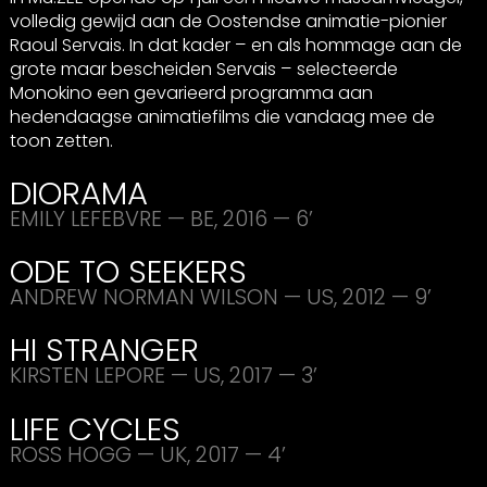
volledig gewijd aan de Oostendse animatie-pionier
Raoul Servais. In dat kader – en als hommage aan de
grote maar bescheiden Servais – selecteerde
Monokino een gevarieerd programma aan
hedendaagse animatiefilms die vandaag mee de
toon zetten.
DIORAMA
EMILY
LEFEBVRE
— BE, 2016 — 6’
ODE
TO
SEEKERS
ANDREW
NORMAN
WILSON
— US, 2012 — 9’
HI
STRANGER
KIRSTEN
LEPORE
— US, 2017 — 3’
LIFE
CYCLES
ROSS
HOGG
— UK, 2017 — 4’