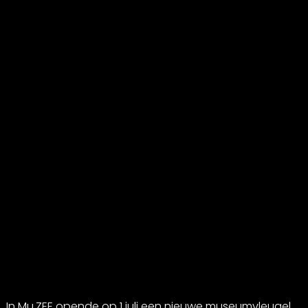
In Mu.ZEE opende op 1 juli een nieuwe museumvleugel,