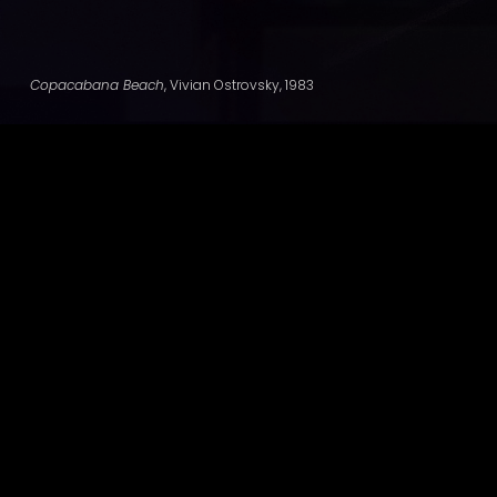
Copacabana Beach
Voyage au Mer du Nord
, Vivian Ostrovsky, 1983
, Marcel Broodthaers, 1974