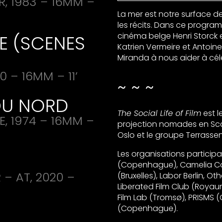
, 1983 – 16MM –
La mer est notre surface de
les récits. Dans ce program
cinéma belge Henri Storck
E
(
SCENES
Katrien Vermeire et Antoin
Miranda à nous aider à célé
0 – 16MM – 11’
~ ~ ~
DU
NORD
The Social Life of Film
est l
E, 1974 – 16MM –
projection nomades en Sca
Oslo et le groupe Terrass
Les organisations participa
(Copenhague), Camelia Co
R
– AT, 2020 –
(Bruxelles), Labor Berlin, 
Liberated Film Club (Royau
Film Lab (Tromsø),
PRISMS
(O
(Copenhague).