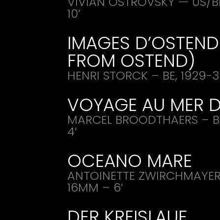
VIVIAN
OSTROVSKY
— US/BR
10’
IMAGES
D’
OSTEND
FROM
OSTEND
)
HENRI
STORCK
– BE, 1929-3
VOYAGE
AU
MER
MARCEL
BROODTHAERS
– B
4’
OCEANO
MARE
ANTOINETTE
ZWIRCHMAYE
16MM – 6’
DER
KREISLAUF