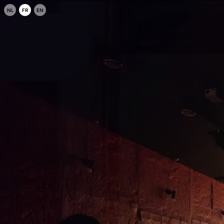
NL
FR
EN