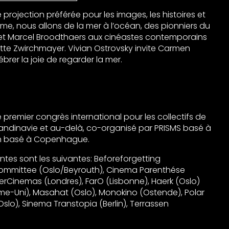
 projection préférée pour les images, les histoires et
me, nous allons de la mer à l’océan, des pionniers du
 et Marcel Broodthaers aux cinéastes contemporains
ette Zwirchmayer. Vivian Ostrovsky invite Carmen
brer la joie de regarder la mer.
e premier congrès international pour les collectifs de
ndinavie et au-delà, co-organisé par
PRISMS
basé à
en basé à Copenhague.
ntes sont les suivantes: Beforeforgetting
mmittee (Oslo/Beyrouth), Cinema Parenthése
OtherCinemas (Londres), FarO (Lisbonne), Haerk (Oslo)
me-Uni), Masahat (Oslo), Monokino (Ostende), Polar
slo), Sinema Transtopia (Berlin), Terrassen